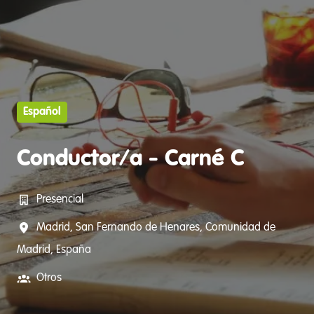
Español
Conductor/a - Carné C
Presencial
Madrid, San Fernando de Henares
,
Comunidad de
Madrid
,
España
Otros