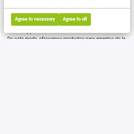
personas en Europa. Nuestra gama de productos abarca
desde componentes de comidas hasta platos
preparados, incluidas ensaladas. Nuestra base son los
Agree to necessary
Agree to all
productos avícolas, pero cada vez incorporamos más
verduras y proteínas alternativas.
De este modo, ofrecemos productos para amantes de la
carne, flexitarianos y vegetarianos. Nuestros productos
se encuentran en los lineales refrigerados de los
supermercados y en restaurantes de servicio rápido.
Presentar solicitud
o
Solicitar el puesto si
no se puede
acceder a
LinkedIn