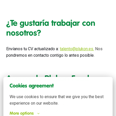
¿Te gustaría trabajar con
nosotros?
Envíanos tu CV actualizado a:
talento@plukon.es.
Nos
pondremos en contacto contigo lo antes posible.
Acerca de Plukon Food
Cookies agreement
Group
We use cookies to ensure that we give you the best 
experience on our website.
Trabajar en Plukon Food Group significa contribuir a una
alimentación responsable para 265 millones de
More options