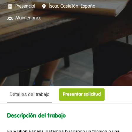
Presencial
Íscar
,
Castellón
,
España
Maintenance
Detalles del trabajo
Presentar solicitud
Descripción del trabajo
En Plukon España, estamos buscando un técnico o una