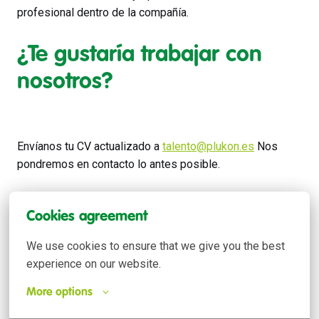
profesional dentro de la compañía.
¿Te gustaría trabajar con
nosotros?
Envíanos tu CV actualizado a
talento@plukon.es
Nos
pondremos en contacto lo antes posible.
Cookies agreement
Sobre Plukon Food Group
We use cookies to ensure that we give you the best 
experience on our website.
Trabajar en Plukon Food Group significa contribuir a una
alimentación responsable para 265 millones de
More options
personas en Europa. Nuestra gama de productos abarca