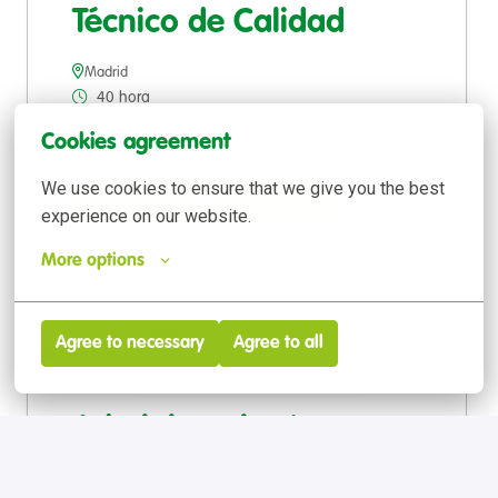
Técnico de Calidad
Madrid
40 hora
Licenciatura
Cookies agreement
We use cookies to ensure that we give you the best 
Aplicar
experience on our website.
More options
Filtros
18 Resultados
Agree to necessary
Agree to all
Sales & Marketing
Administrativo/a
Atención al Cliente –