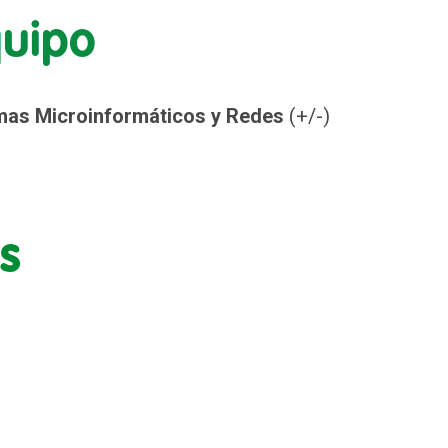
quipo
mas Microinformáticos y Redes
(+/-)
s