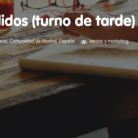
dos (turno de tarde)
ares
,
Comunidad de Madrid
,
España
Ventas y marketing